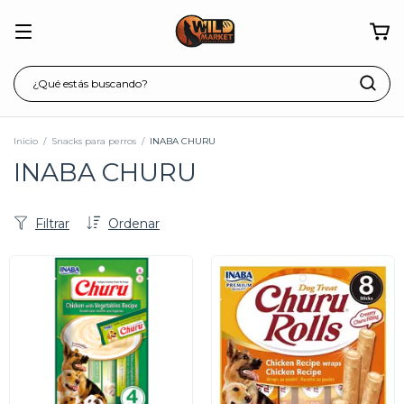
Inicio
/
Snacks para perros
/
INABA CHURU
INABA CHURU
Filtrar
Ordenar