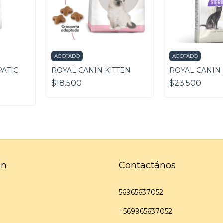
AGOTADO
AGOTADO
PATIC
ROYAL CANIN KITTEN
ROYAL CANIN
$18.500
$23.500
ón
Contactános
56965637052
+569965637052