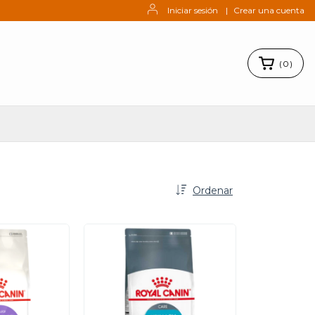
Iniciar sesión
|
Crear una cuenta
(
0
)
Ordenar