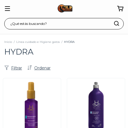
Inicio
/
Línea cuidado e Higiene gatos
/
HYDRA
HYDRA
Filtrar
Ordenar