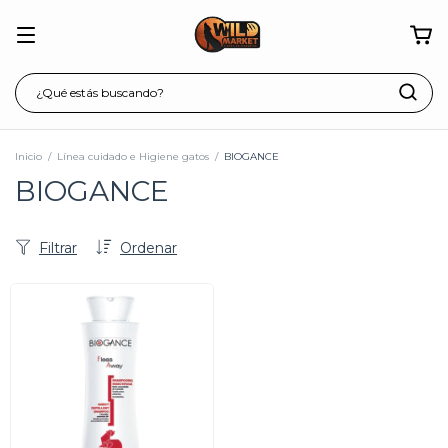
Inicio
/
Línea cuidado e Higiene gatos
/
BIOGANCE
BIOGANCE
Filtrar
Ordenar