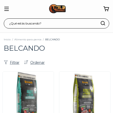
Inicio
/
Alimento para perros
/
BELCANDO
BELCANDO
Filtrar
Ordenar