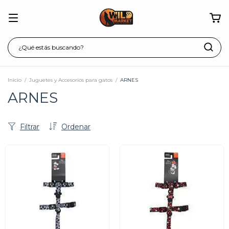
Inicio
/
Juguetes y Accesorios para gatos
/
ARNES
ARNES
Filtrar
Ordenar