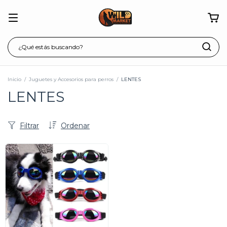
Inicio
/
Juguetes y Accesorios para perros
/
LENTES
LENTES
Filtrar
Ordenar