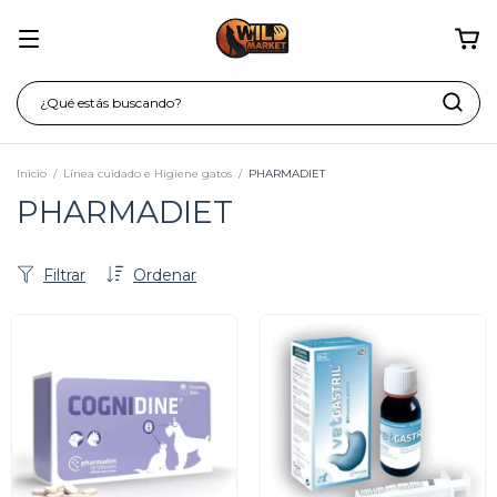
Inicio
/
Línea cuidado e Higiene gatos
/
PHARMADIET
PHARMADIET
Filtrar
Ordenar