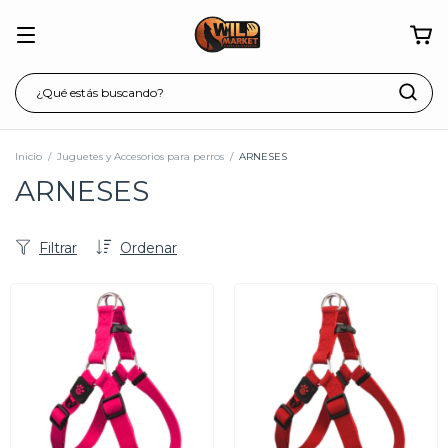
Inicio
/
Juguetes y Accesorios para perros
/
ARNESES
ARNESES
Filtrar
Ordenar